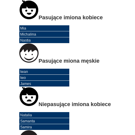
Pasujące imiona kobiece
Mia
Michalina
Nastia
Pasujące miona męskie
Iwan
Iwo
James
Niepasujące imiona kobiece
Natalia
Samanta
Samira