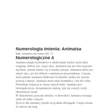
Numerologia imienia: Animaisa
Imie Animaisa ma sumę cyfr: 31
Numerologiczne 4
Animaisa dzięki wytrwałości w zdobywaniu wiedzy może dużo
osiągnąć, dobrze wie, czego chce. Animaisie nie jest obce logiczne
myślenie, potrafi znaleść się w każdej sytuacji. Animaisie łatwo jest
znieść stres, jest też dobym i sumiennym pracownikiem. Czasem
może jednak Animaisie brakować wyobraźni, trudno też wyraża
uczucia i emocje. Animaisa może mieć kompleksy i nie ufa sobie.
Potrzebuje wsparcia ze strony innych ludzi. Animaisa jest
obowiązkowym, skrupulatnym realistą, żyje wg swoich, ściśle
określonych zasad.
W dzieciństwie grzeczne dziecko, w dorosłości Animaisa wymaga
wiele od siebie i innych.
Życie to dla Animaisy przede wszystkim obowiązek. Często uważa,
że zawsze ma rację.