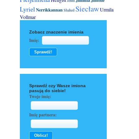
Jimmia
Jintelle
Jenni
Siecław
Lyriel
Urmila
Nerrikkannan
Shahed
Vollmar
Zobacz znaczenie imienia
Imię:
Sprawdź czy Wasze imiona
pasują do siebie!
Twoje imię:
Imię partnera: