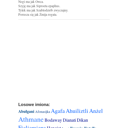
Nogi ma jak Owca.
Szyję ma jak Siproeta epaphus.
Tyłek ma jak Szablodziób zwyczajny.
Porusza się jak Żmija rogata.
Losowe imiona:
Agafa
Ahuiliztli
Anżel
Abułgani
Afonasijka
Athmane
Bodaway
Dianati
Dikan
Fieljemiena
Hengist