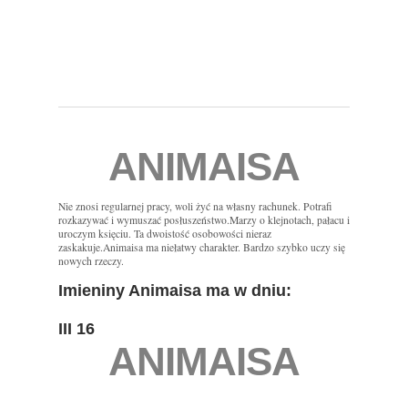
ANIMAISA
Nie znosi regularnej pracy, woli żyć na własny rachunek. Potrafi
rozkazywać i wymuszać posłuszeństwo.Marzy o klejnotach, pałacu i
uroczym księciu. Ta dwoistość osobowości nieraz
zaskakuje.Animaisa ma niełatwy charakter. Bardzo szybko uczy się
nowych rzeczy.
Imieniny Animaisa ma w dniu:
III 16
ANIMAISA