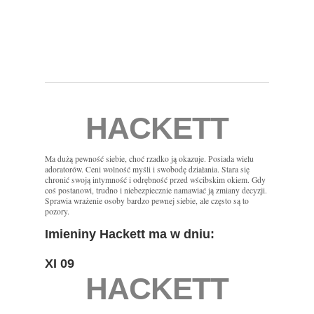
HACKETT
Ma dużą pewność siebie, choć rzadko ją okazuje. Posiada wielu
adoratorów. Ceni wolność myśli i swobodę działania. Stara się
chronić swoją intymność i odrębność przed wścibskim okiem. Gdy
coś postanowi, trudno i niebezpiecznie namawiać ją zmiany decyzji.
Sprawia wrażenie osoby bardzo pewnej siebie, ale często są to
pozory.
Imieniny Hackett ma w dniu:
XI 09
HACKETT