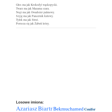
Głos ma jak Krokodyl wąskopyski.
Twarz ma jak Mazama szara.
Nogi ma jak Owadożer palmowy.
Szyję ma jak Pancernik kulowy.
Tyłek ma jak Struś.
Porusza się jak Żabuti leśny.
Losowe imiona:
Azariasz
Biartr
Bеkmuchamеd
Cenifer