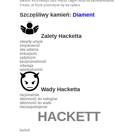
Hackett wszystkiego chce więcej, ciągle cierpi na niezaspokojenie.
Uważa, że bycie grzecznym się nie opłaca.
Szczęśliwy kamień:
Diament
Zalety Hacketta
otwarty umysł
zmysłowość
siła witalna
entuzjazm
optymizm
bezpośredniość
odwaga
opiekuńczość
Wady Hacketta
racjonalista
skłonność do nałogów
skłonność do walki
niezaspokojenie
HACKETT
hackett