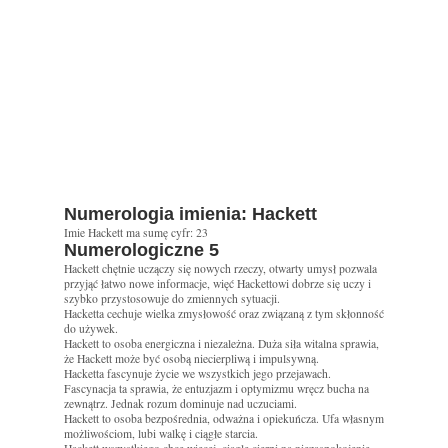
Numerologia imienia: Hackett
Imie Hackett ma sumę cyfr: 23
Numerologiczne 5
Hackett chętnie uczączy się nowych rzeczy, otwarty umysł pozwala
przyjąć łatwo nowe informacje, więć Hackettowi dobrze się uczy i
szybko przystosowuje do zmiennych sytuacji.
Hacketta cechuje wielka zmysłowość oraz związaną z tym skłonność
do używek.
Hackett to osoba energiczna i niezależna. Duża siła witalna sprawia,
że Hackett może być osobą niecierpliwą i impulsywną.
Hacketta fascynuje życie we wszystkich jego przejawach.
Fascynacja ta sprawia, że entuzjazm i optymizmu wręcz bucha na
zewnątrz. Jednak rozum dominuje nad uczuciami.
Hackett to osoba bezpośrednia, odważna i opiekuńcza. Ufa własnym
możliwościom, lubi walkę i ciągłe starcia.