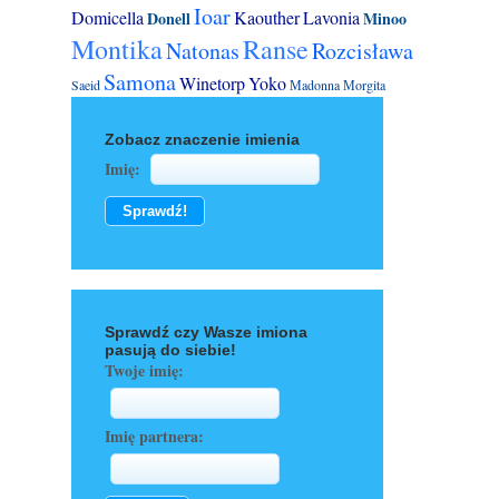
Ioar
Domicella
Kaouther
Lavonia
Donell
Minoo
Montika
Ranse
Natonas
Rozcisława
Samona
Winetorp
Yoko
Saeid
Мadonna
Мorgita
Zobacz znaczenie imienia
Imię:
Sprawdź czy Wasze imiona
pasują do siebie!
Twoje imię:
Imię partnera: