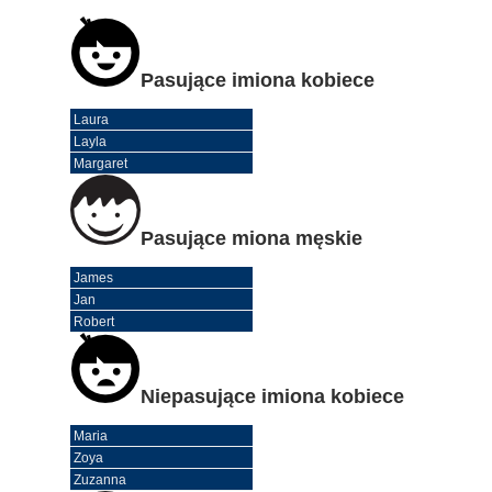
Pasujące imiona kobiece
Laura
Layla
Margaret
Pasujące miona męskie
James
Jan
Robert
Niepasujące imiona kobiece
Maria
Zoya
Zuzanna