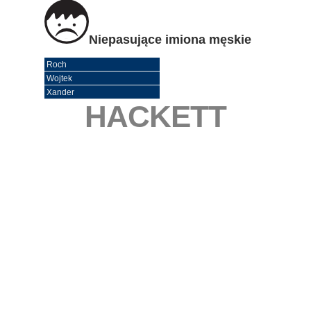
Niepasujące imiona męskie
Roch
Wojtek
Xander
HACKETT