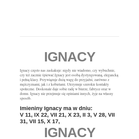
IGNACY
Ignacy często nas zaskakuje: nigdy nie wiadomo, czy wybuchnie,
czy też zacznie śpiewać.Ignacy jest osobą dystyngowaną, elegancką
i pełną klasy. Przywiązuje dużą wagę do przyjaźni, zarówno z
mężczyznami, jak i z kobietami. Utrzymuje szerokie kontakty
społeczne. Doskonale daje sobie radę w biurze, fabryce oraz w
domu. Ignacy nie przejmuje się opiniami innych, żyje na własny
sposób.
Imieniny Ignacy ma w dniu:
V 11, IX 22, VII 21, X 23, II 3, V 28, VII
31, VII 15, X 17,
IGNACY