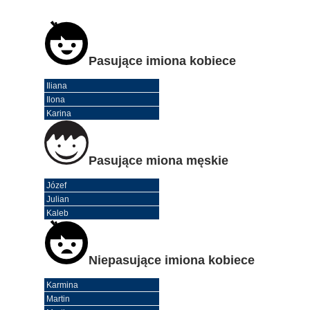
Pasujące imiona kobiece
Iliana
Ilona
Karina
Pasujące miona męskie
Józef
Julian
Kaleb
Niepasujące imiona kobiece
Karmina
Martin