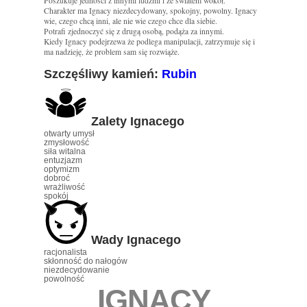
Poszukuje jedności z innymi ludźmi i ze światem wokół.
Charakter ma Ignacy niezdecydowany, spokojny, powolny. Ignacy
wie, czego chcą inni, ale nie wie czego chce dla siebie.
Potrafi zjednoczyć się z drugą osobą, podąża za innymi.
Kiedy Ignacy podejrzewa że podlega manipulacji, zatrzymuje się i
ma nadzieję, że problem sam się rozwiąże.
Szczęśliwy kamień:
Rubin
Zalety Ignacego
otwarty umysł
zmysłowość
siła witalna
entuzjazm
optymizm
dobroć
wrażliwość
spokój
Wady Ignacego
racjonalista
skłonność do nałogów
niezdecydowanie
powolność
IGNACY