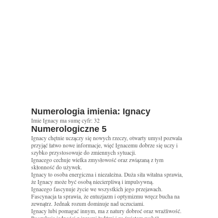
Numerologia imienia: Ignacy
Imie Ignacy ma sumę cyfr: 32
Numerologiczne 5
Ignacy chętnie uczączy się nowych rzeczy, otwarty umysł pozwala
przyjąć łatwo nowe informacje, więć Ignacemu dobrze się uczy i
szybko przystosowuje do zmiennych sytuacji.
Ignacego cechuje wielka zmysłowość oraz związaną z tym
skłonność do używek.
Ignacy to osoba energiczna i niezależna. Duża siła witalna sprawia,
że Ignacy może być osobą niecierpliwą i impulsywną.
Ignacego fascynuje życie we wszystkich jego przejawach.
Fascynacja ta sprawia, że entuzjazm i optymizmu wręcz bucha na
zewnątrz. Jednak rozum dominuje nad uczuciami.
Ignacy lubi pomagać innym, ma z natury dobroć oraz wrażliwość.