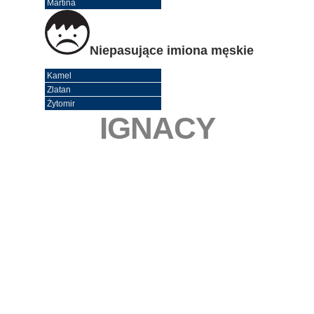
Martina
Niepasujące imiona męskie
Kamel
Zlatan
Żytomir
IGNACY