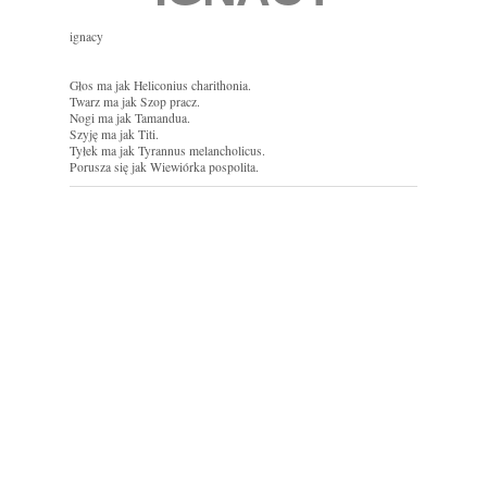
ignacy
Głos ma jak Heliconius charithonia.
Twarz ma jak Szop pracz.
Nogi ma jak Tamandua.
Szyję ma jak Titi.
Tyłek ma jak Tyrannus melancholicus.
Porusza się jak Wiewiórka pospolita.