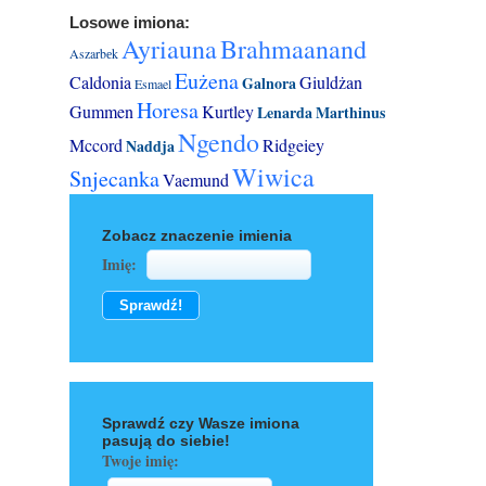
Losowe imiona:
Ayriauna
Brahmaanand
Aszarbеk
Eużena
Caldonia
Giuldżan
Galnora
Esmael
Horesa
Gummen
Kurtley
Lenarda
Marthinus
Ngendo
Mccord
Ridgeiey
Naddja
Wiwica
Snjecanka
Vaemund
Zobacz znaczenie imienia
Imię:
Sprawdź czy Wasze imiona
pasują do siebie!
Twoje imię: