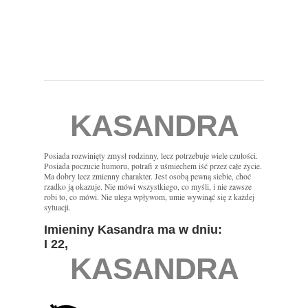
KASANDRA
Posiada rozwinięty zmysł rodzinny, lecz potrzebuje wiele czułości.
Posiada poczucie humoru, potrafi z uśmiechem iść przez całe życie.
Ma dobry lecz zmienny charakter. Jest osobą pewną siebie, choć
rzadko ją okazuje. Nie mówi wszystkiego, co myśli, i nie zawsze
robi to, co mówi. Nie ulega wpływom, umie wywinąć się z każdej
sytuacji.
Imieniny Kasandra ma w dniu:
I 22,
KASANDRA