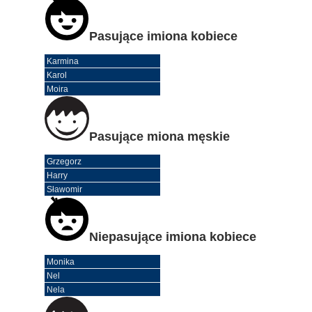
Pasujące imiona kobiece
Karmina
Karol
Moira
Pasujące miona męskie
Grzegorz
Harry
Sławomir
Niepasujące imiona kobiece
Monika
Nel
Nela