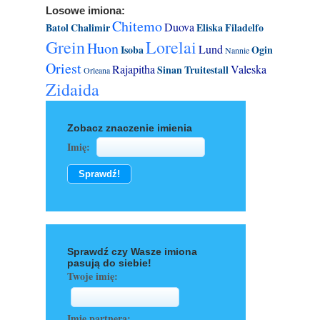
Losowe imiona:
Chitemo
Duova
Batol
Chalimir
Eliska
Filadelfo
Grein
Lorelai
Huon
Lund
Isoba
Ogin
Nannie
Oriest
Rajapitha
Valeska
Sinan
Truitestall
Orleana
Zidaida
Zobacz znaczenie imienia
Imię:
Sprawdź czy Wasze imiona
pasują do siebie!
Twoje imię:
Imię partnera: