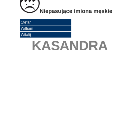
Niepasujące imiona męskie
Stefan
William
Witalij
KASANDRA