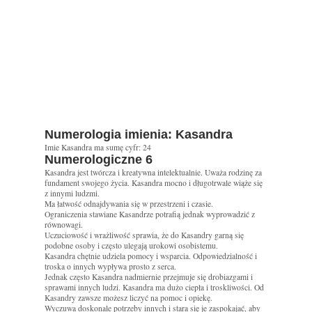
Numerologia imienia: Kasandra
Imie Kasandra ma sumę cyfr: 24
Numerologiczne 6
Kasandra jest twórcza i kreatywna intelektualnie. Uważa rodzinę za
fundament swojego życia. Kasandra mocno i długotrwale wiąże się
z innymi ludzmi.
Ma łatwość odnajdywania się w przestrzeni i czasie.
Ograniczenia stawiane Kasandrze potrafią jednak wyprowadzić z
równowagi.
Uczuciowość i wrażliwość sprawia, że do Kasandry garną się
podobne osoby i często ulegają urokowi osobistemu.
Kasandra chętnie udziela pomocy i wsparcia. Odpowiedzialność i
troska o innych wypływa prosto z serca.
Jednak często Kasandra nadmiernie przejmuje się drobiazgami i
sprawami innych ludzi. Kasandra ma dużo ciepła i troskliwości. Od
Kasandry zawsze możesz liczyć na pomoc i opiekę.
Wyczuwa doskonale potrzeby innych i stara się je zaspokajać, aby