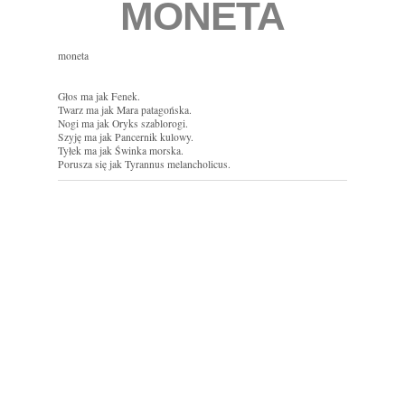
MONETA
moneta
Głos ma jak Fenek.
Twarz ma jak Mara patagońska.
Nogi ma jak Oryks szablorogi.
Szyję ma jak Pancernik kulowy.
Tyłek ma jak Świnka morska.
Porusza się jak Tyrannus melancholicus.