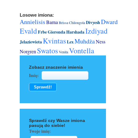
Losowe imiona:
Anniеlisis
Dward
Barna
Divyesh
Brissa
Chilongola
Evald
Izdiyad
Frbe
Gieronda
Harshada
Kvintas
Muhdża
Ness
Jelaziewieta
Lex
Swatos
Vontella
Norgren
Venita
Zobacz znaczenie imienia
Imię:
Sprawdź czy Wasze imiona
pasują do siebie!
Twoje imię: