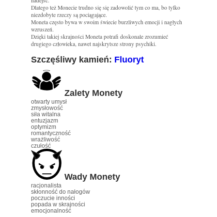
nadejść.
Dlatego też Monecie trudno się się zadowolić tym co ma, bo tylko
niezdobyte rzeczy są pociągające.
Moneta często bywa w swoim świecie burzliwych emocji i nagłych
wzruszeń.
Dzięki takiej skrajności Moneta potrafi doskonale zrozumieć
drugiego człowieka, nawet najskrytsze strony psychiki.
Szczęśliwy kamień:
Fluoryt
Zalety Monety
otwarty umysł
zmysłowość
siła witalna
entuzjazm
optymizm
romantyczność
wrażliwość
czułość
Wady Monety
racjonalista
skłonność do nałogów
poczucie inności
popada w skrajności
emocjonalność