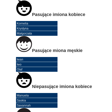
Pasujące imiona kobiece
Kornelia
Krystyna
Małgorzata
Pasujące miona męskie
Iwan
Iwo
Olaf
Niepasujące imiona kobiece
Manuela
Saskia
Savannah