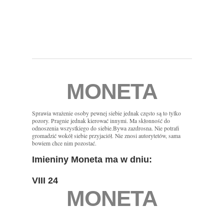
MONETA
Sprawia wrażenie osoby pewnej siebie jednak często są to tylko
pozory. Pragnie jednak kierować innymi. Ma skłonność do
odnoszenia wszystkiego do siebie.Bywa zazdrosna. Nie potrafi
gromadzić wokół siebie przyjaciół. Nie znosi autorytetów, sama
bowiem chce nim pozostać.
Imieniny Moneta ma w dniu:
VIII 24
MONETA