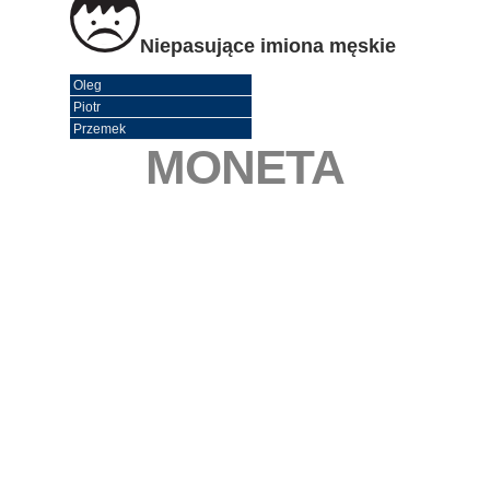
Niepasujące imiona męskie
Oleg
Piotr
Przemek
MONETA