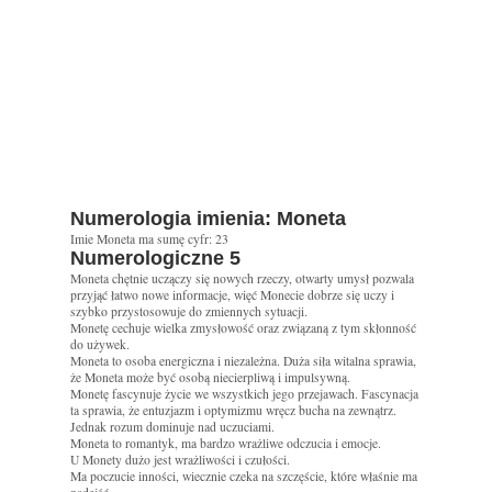
Numerologia imienia: Moneta
Imie Moneta ma sumę cyfr: 23
Numerologiczne 5
Moneta chętnie uczączy się nowych rzeczy, otwarty umysł pozwala
przyjąć łatwo nowe informacje, więć Monecie dobrze się uczy i
szybko przystosowuje do zmiennych sytuacji.
Monetę cechuje wielka zmysłowość oraz związaną z tym skłonność
do używek.
Moneta to osoba energiczna i niezależna. Duża siła witalna sprawia,
że Moneta może być osobą niecierpliwą i impulsywną.
Monetę fascynuje życie we wszystkich jego przejawach. Fascynacja
ta sprawia, że entuzjazm i optymizmu wręcz bucha na zewnątrz.
Jednak rozum dominuje nad uczuciami.
Moneta to romantyk, ma bardzo wrażliwe odczucia i emocje.
U Monety dużo jest wrażliwości i czułości.
Ma poczucie inności, wiecznie czeka na szczęście, które właśnie ma