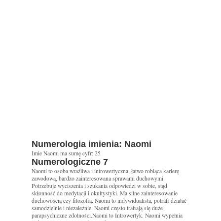
Numerologia imienia: Naomi
Imie Naomi ma sumę cyfr: 25
Numerologiczne 7
Naomi to osoba wrażliwa i introwertyczna, łatwo robiąca karierę
zawodową, bardzo zainteresowana sprawami duchowymi.
Potrzebuje wyciszenia i szukania odpowiedzi w sobie, stąd
skłonność do medytacji i okultystyki. Ma silne zainteresowanie
duchowością czy filozofią. Naomi to indywidualista, potrafi działać
samodzielnie i niezależnie. Naomi często trafiają się duże
parapsychiczne zdolności.Naomi to Introwertyk. Naomi wypełnia