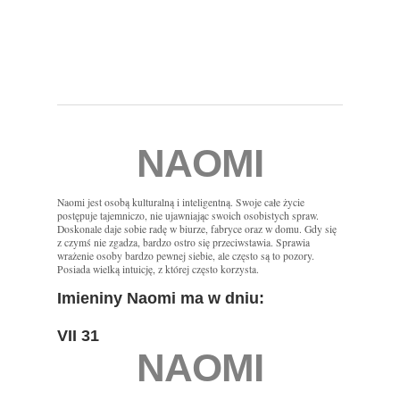
NAOMI
Naomi jest osobą kulturalną i inteligentną. Swoje całe życie
postępuje tajemniczo, nie ujawniając swoich osobistych spraw.
Doskonale daje sobie radę w biurze, fabryce oraz w domu. Gdy się
z czymś nie zgadza, bardzo ostro się przeciwstawia. Sprawia
wrażenie osoby bardzo pewnej siebie, ale często są to pozory.
Posiada wielką intuicję, z której często korzysta.
Imieniny Naomi ma w dniu:
VII 31
NAOMI