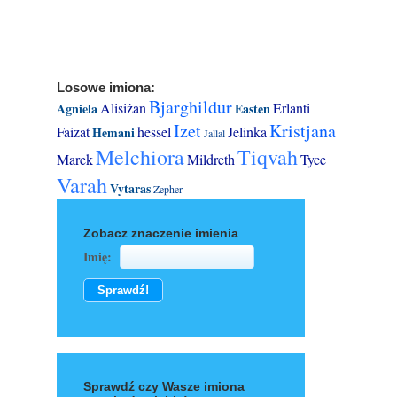
Losowe imiona:
Bjarghildur
Alisiżan
Erlanti
Agniela
Easten
Izet
Kristjana
Faizat
hessel
Jelinka
Hemani
Jallal
Melchiora
Tiqvah
Marek
Mildreth
Tyce
Varah
Vytaras
Zepher
Zobacz znaczenie imienia
Imię:
Sprawdź czy Wasze imiona