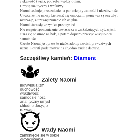
ciekawość świata, potrzeba wiedzy o nim.
Umysł analityczny i wnikliwy.
Naomi cechuje przeczulenie na punkcie prywatności i niezależności.
Uważa, że nie należy kierować się emocjami, ponieważ są one zbyt
nietrwałe, a uzewnętrznianie ich osłabia.
Naomi stara się wszystko przemyśleć.
Nie reaguje spontanicznie, zwłaszcza w zaskakujących sytuacjach
stara się odsunąć na bok, a potem dopiero przeżyć wszystko w
samotności.
Często Naomi jest przez to nieświadomy swoich prawdziwych
uczuć. Potrafi podejmować na chłodno trudne decyzje.
Szczęśliwy kamień:
Diament
Zalety Naomi
indywidualizm
duchowość
wrażliwość
samodzielność
analityczny umysł
chłodne decyzje
rozwaga
Wady Naomi
zamknięcie sie w sobie
wyobcowanie