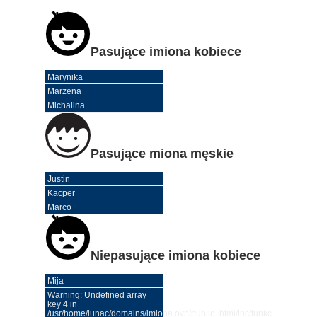
Pasujące imiona kobiece
Marynika
Marzena
Michalina
Pasujące miona męskie
Justin
Kacper
Marco
Niepasujące imiona kobiece
Mija
Warning: Undefined array
key 4 in
/usr/home/lunac/domains/imiona.ovh/public_html/inc/funkcje.php