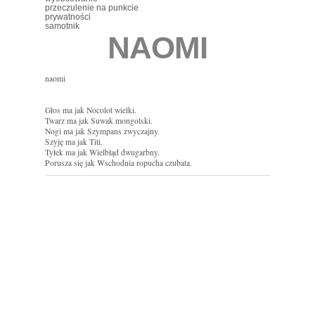
przeczulenie na punkcie
prywatności
samotnik
NAOMI
naomi
Głos ma jak Nocolot wielki.
Twarz ma jak Suwak mongolski.
Nogi ma jak Szympans zwyczajny.
Szyję ma jak Titi.
Tyłek ma jak Wielbłąd dwugarbny.
Porusza się jak Wschodnia ropucha czubata.