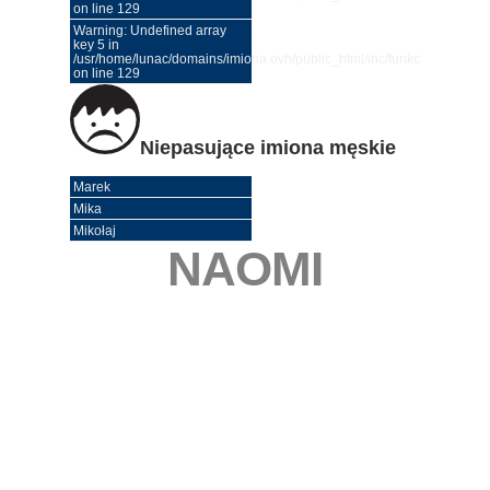
on line 129
Warning: Undefined array
key 5 in
/usr/home/lunac/domains/imiona.ovh/public_html/inc/funkcje.php
on line 129
Niepasujące imiona męskie
Marek
Mika
Mikołaj
NAOMI