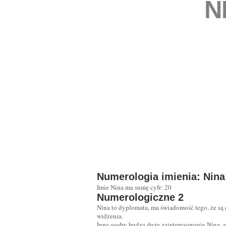
N
Numerologia imienia: Nina
Imie Nina ma sumę cyfr: 20
Numerologiczne 2
Nina to dyplomata, ma świadomość tego, że są 
widzenia.
Inne osoby budzą duże zainteresowanie Niną, a