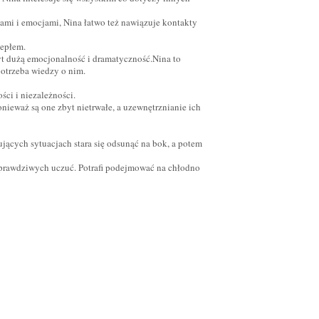
iami i emocjami, Nina łatwo też nawiązuje kontakty
iepłem.
t dużą emocjonalność i dramatyczność.Nina to
potrzeba wiedzy o nim.
ści i niezależności.
nieważ są one zbyt nietrwałe, a uzewnętrznianie ich
ujących sytuacjach stara się odsunąć na bok, a potem
 prawdziwych uczuć. Potrafi podejmować na chłodno