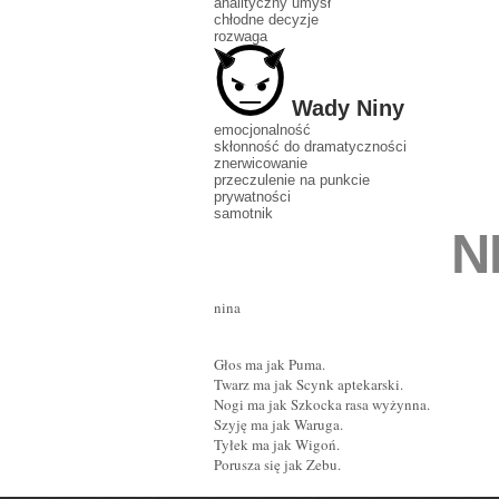
analityczny umysł
chłodne decyzje
rozwaga
Wady Niny
emocjonalność
skłonność do dramatyczności
znerwicowanie
przeczulenie na punkcie
prywatności
samotnik
N
nina
Głos ma jak Puma.
Twarz ma jak Scynk aptekarski.
Nogi ma jak Szkocka rasa wyżynna.
Szyję ma jak Waruga.
Tyłek ma jak Wigoń.
Porusza się jak Zebu.