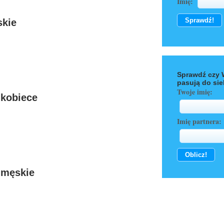
Imię:
skie
Sprawdź czy 
pasują do sie
Twoje imię:
 kobiece
Imię partnera:
 męskie