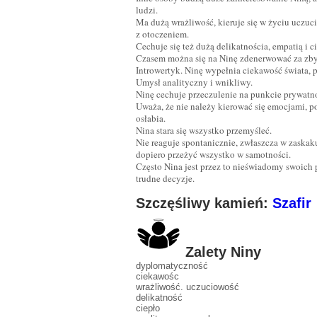
ludzi.
Ma dużą wrażliwość, kieruje się w życiu uczuc
z otoczeniem.
Cechuje się też dużą delikatnościa, empatią i c
Czasem można się na Ninę zdenerwować za zby
Introwertyk. Ninę wypełnia ciekawość świata, 
Umysł analityczny i wnikliwy.
Ninę cechuje przeczulenie na punkcie prywatno
Uważa, że nie należy kierować się emocjami, po
osłabia.
Nina stara się wszystko przemyśleć.
Nie reaguje spontanicznie, zwłaszcza w zaskak
dopiero przeżyć wszystko w samotności.
Często Nina jest przez to nieświadomy swoich
trudne decyzje.
Szczęśliwy kamień:
Szafir
Zalety Niny
dyplomatyczność
ciekawośc
wrażliwość. uczuciowość
delikatność
ciepło