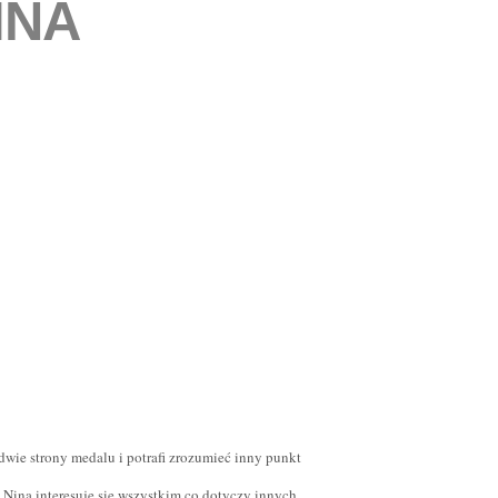
INA
dwie strony medalu i potrafi zrozumieć inny punkt
 Nina interesuje się wszystkim co dotyczy innych