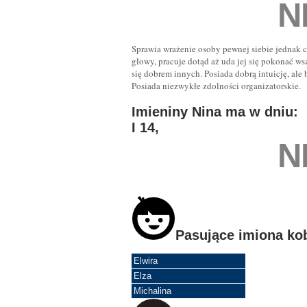
N
Sprawia wrażenie osoby pewnej siebie jednak cz
głowy, pracuje dotąd aż uda jej się pokonać w
się dobrem innych. Posiada dobrą intuicję, ale b
Posiada niezwykłe zdolności organizatorskie.
Imieniny Nina ma w dniu:
I 14,
N
Pasujące imiona ko
Elwira
Elza
Michalina