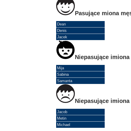
Pasujące miona mę
Dean
Denis
Jacek
Niepasujące imiona
Mija
Sabina
Samanta
Niepasujące imiona
Jacob
Metin
Michael