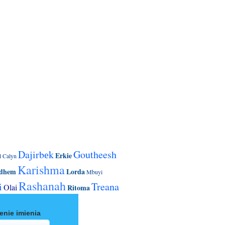
Dajirbеk
Goutheesh
Erkie
l
Calyn
Karishma
dhem
Lorda
Mbuyi
Rashanah
i
Treana
Olai
Ritoma
enie imienia