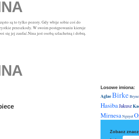
INA
ęsto są to tylko pozory. Gdy wbije sobie coś do
szystkie przeszkody. W swoim postępowaniu kieruje
oi się jej zaufać.Nina jest osobą szlachetną i dobrą.
INA
Losowe imiona:
Birke
Aglae
Bryne
Hasiba
Jakusz
Ka
biece
Mirnesa
O
Nguyet
Zobacz znacz