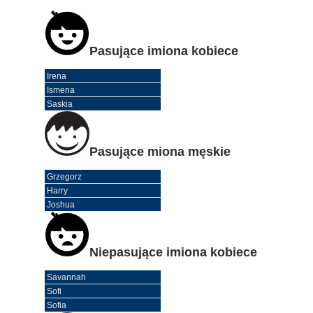
Pasujące imiona kobiece
Irena
Ismena
Saskia
Pasujące miona męskie
Grzegorz
Harry
Joshua
Niepasujące imiona kobiece
Savannah
Sofi
Sofia