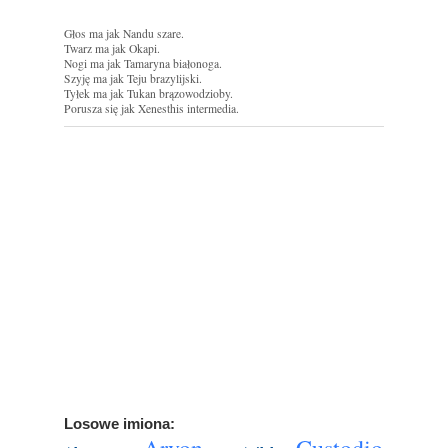
Głos ma jak Nandu szare.
Twarz ma jak Okapi.
Nogi ma jak Tamaryna białonoga.
Szyję ma jak Teju brazylijski.
Tyłek ma jak Tukan brązowodzioby.
Porusza się jak Xenesthis intermedia.
Losowe imiona: