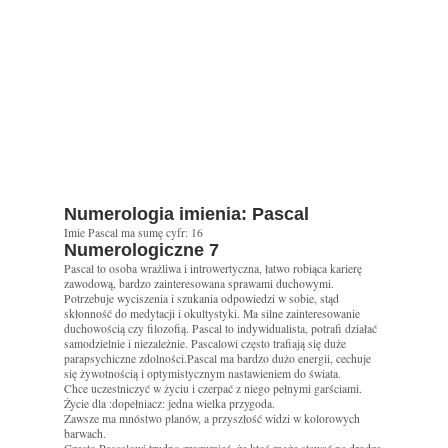
Numerologia imienia: Pascal
Imie Pascal ma sumę cyfr: 16
Numerologiczne 7
Pascal to osoba wrażliwa i introwertyczna, łatwo robiąca karierę
zawodową, bardzo zainteresowana sprawami duchowymi.
Potrzebuje wyciszenia i szukania odpowiedzi w sobie, stąd
skłonność do medytacji i okultystyki. Ma silne zainteresowanie
duchowością czy filozofią. Pascal to indywidualista, potrafi działać
samodzielnie i niezależnie. Pascalowi często trafiają się duże
parapsychiczne zdolności.Pascal ma bardzo dużo energii, cechuje
się żywotnością i optymistycznym nastawieniem do świata.
Chce uczestniczyć w życiu i czerpać z niego pełnymi garściami.
Życie dla :dopełniacz: jedna wielka przygoda.
Zawsze ma mnóstwo planów, a przyszłość widzi w kolorowych
barwach.