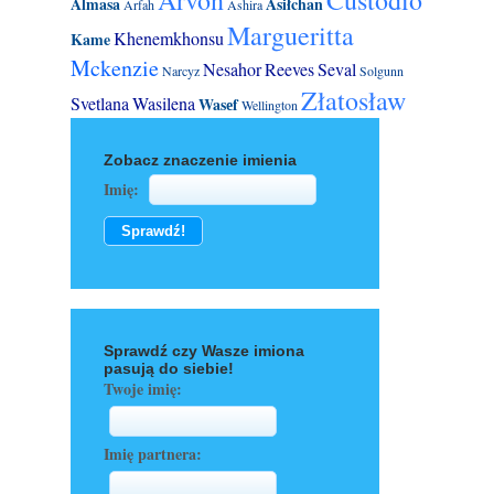
Arvon
Custodio
Almasa
Asiłchan
Arfah
Ashira
Margueritta
Khenemkhonsu
Kame
Mckenzie
Nesahor
Reeves
Seval
Narcyz
Solgunn
Złatosław
Svetlana
Wasilena
Wasеf
Wellington
Zobacz znaczenie imienia
Imię:
Sprawdź czy Wasze imiona
pasują do siebie!
Twoje imię:
Imię partnera: