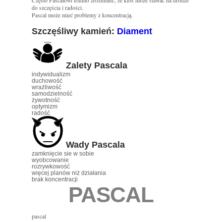
Często Pascalowi trudno zrozumieć, że ktoś może stawać na drodze
do szczęścia i radości.
Pascal może mieć problemy z koncentracją.
Szczęśliwy kamień:
Diament
Zalety Pascala
indywidualizm
duchowość
wrażliwość
samodzielność
żywotność
optymizm
radość
Wady Pascala
zamknięcie sie w sobie
wyobcowanie
rozrywkowość
więcej planów niż działania
brak koncentracji
PASCAL
pascal