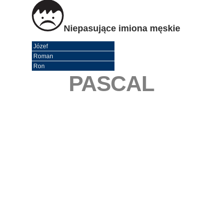
Niepasujące imiona męskie
Józef
Roman
Ron
PASCAL