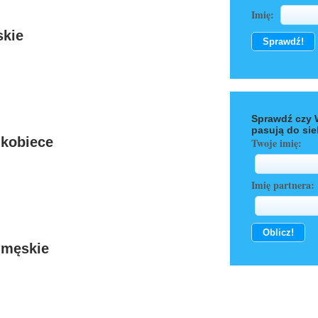
Imię:
skie
Sprawdź czy 
pasują do sie
 kobiece
Twoje imię:
Imię partnera:
 męskie