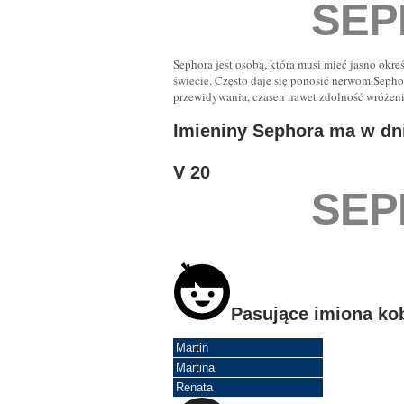
SEP
Sephora jest osobą, która musi mieć jasno okre
świecie. Często daje się ponosić nerwom.Sephor
przewidywania, czasen nawet zdolność wróżeni
Imieniny Sephora ma w dn
V 20
SEP
Pasujące imiona ko
Martin
Martina
Renata