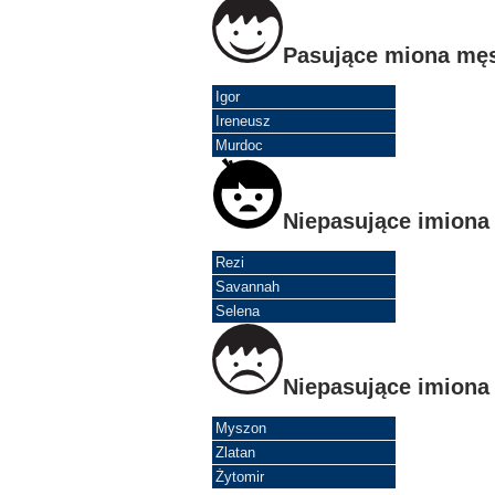
Pasujące miona mę
Igor
Ireneusz
Murdoc
Niepasujące imiona
Rezi
Savannah
Selena
Niepasujące imiona
Myszon
Zlatan
Żytomir