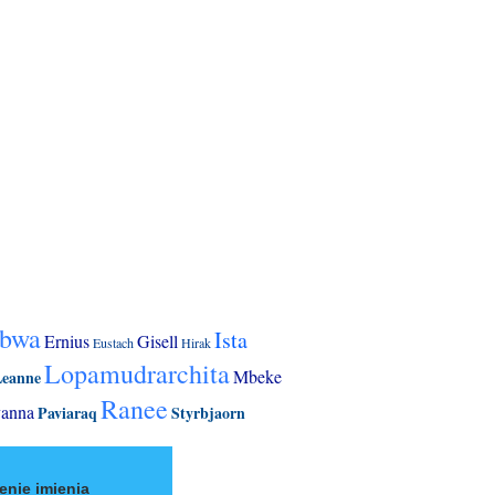
ubwa
Ista
Ernius
Gisell
Eustach
Hirak
Lopamudrarchita
Mbeke
Leanne
Ranee
vanna
Paviaraq
Styrbjaorn
enie imienia