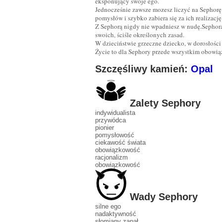
eksponujący swoje ego.
Jednocześnie zawsze mozesz liczyć na Sephor
pomysłów i szybko zabiera się za ich realizację
Z Sephorą nigdy nie wpadniesz w nudę.Sephora
swoich, ściśle określonych zasad.
W dzieciństwie grzeczne dziecko, w dorosłości
Życie to dla Sephory przede wszystkim obowiąz
Szczęśliwy kamień:
Opal
Zalety Sephory
indywidualista
przywódca
pionier
pomysłowość
ciekawość świata
obowiązkowość
racjonalizm
obowiązkowość
Wady Sephory
silne ego
nadaktywność
słomiany zapał