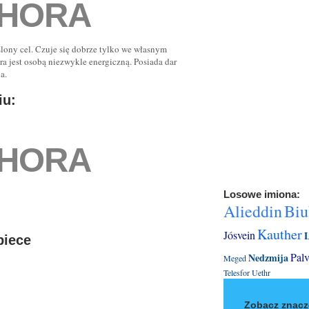
HORA
ślony cel. Czuje się dobrze tylko we własnym
a jest osobą niezwykle energiczną. Posiada dar
a.
iu:
HORA
Losowe imiona:
Alieddin
Bi
Kauther
Jósvein
biece
Pal
Nedzmija
Meged
Telesfor
Uethr
Zobacz znacz