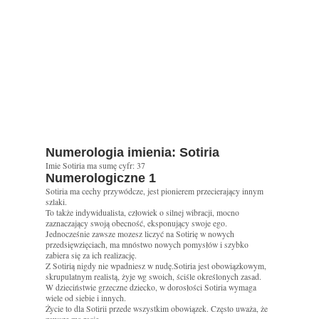
Numerologia imienia: Sotiria
Imie Sotiria ma sumę cyfr: 37
Numerologiczne 1
Sotiria ma cechy przywódcze, jest pionierem przecierający innym
szlaki.
To także indywidualista, człowiek o silnej wibracji, mocno
zaznaczający swoją obecność, eksponujący swoje ego.
Jednocześnie zawsze mozesz liczyć na Sotirię w nowych
przedsięwzięciach, ma mnóstwo nowych pomysłów i szybko
zabiera się za ich realizację.
Z Sotirią nigdy nie wpadniesz w nudę.Sotiria jest obowiązkowym,
skrupulatnym realistą, żyje wg swoich, ściśle określonych zasad.
W dzieciństwie grzeczne dziecko, w dorosłości Sotiria wymaga
wiele od siebie i innych.
Życie to dla Sotirii przede wszystkim obowiązek. Często uważa, że