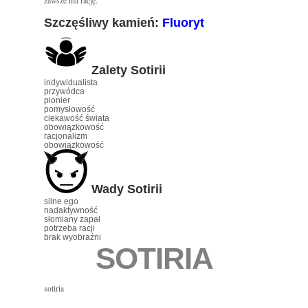
zawsze ma rację.
Szczęśliwy kamień:
Fluoryt
Zalety Sotirii
indywidualista
przywódca
pionier
pomysłowość
ciekawość świata
obowiązkowość
racjonalizm
obowiązkowość
Wady Sotirii
silne ego
nadaktywność
słomiany zapał
potrzeba racji
brak wyobraźni
SOTIRIA
sotiria