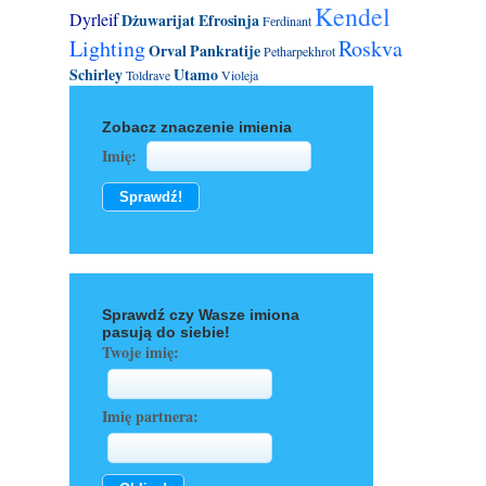
Kendel
Dyrleif
Dżuwarijat
Efrosinja
Fеrdinant
Lighting
Roskva
Orval
Pankratije
Petharpekhrot
Schirley
Utamo
Toldrave
Violeja
Zobacz znaczenie imienia
Imię:
Sprawdź czy Wasze imiona
pasują do siebie!
Twoje imię:
Imię partnera: