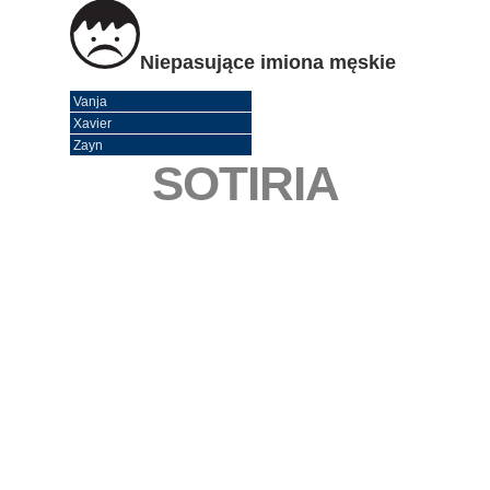
Niepasujące imiona męskie
Vanja
Xavier
Zayn
SOTIRIA