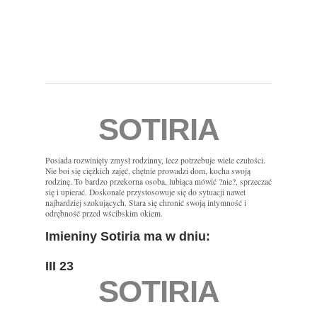
SOTIRIA
Posiada rozwinięty zmysł rodzinny, lecz potrzebuje wiele czułości.
Nie boi się ciężkich zajęć, chętnie prowadzi dom, kocha swoją
rodzinę. To bardzo przekorna osoba, lubiąca mówić ?nie?, sprzeczać
się i upierać. Doskonale przystosowuje się do sytuacji nawet
najbardziej szokujących. Stara się chronić swoją intymność i
odrębność przed wścibskim okiem.
Imieniny Sotiria ma w dniu:
III 23
SOTIRIA