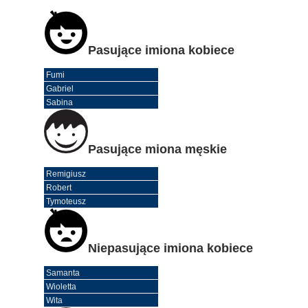
Pasujące imiona kobiece
Fumi
Gabriel
Sabina
Pasujące miona męskie
Remigiusz
Robert
Tymoteusz
Niepasujące imiona kobiece
Samanta
Wioletta
Wita