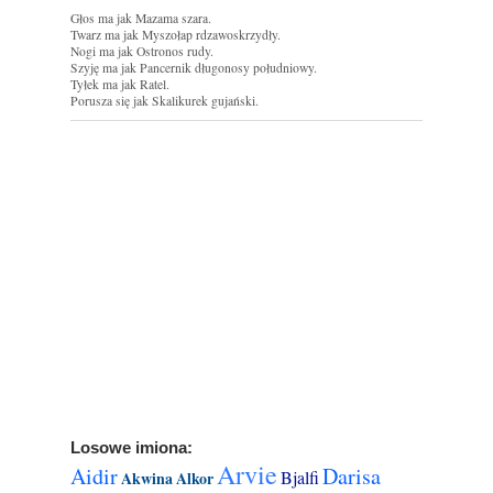
Głos ma jak Mazama szara.
Twarz ma jak Myszołap rdzawoskrzydły.
Nogi ma jak Ostronos rudy.
Szyję ma jak Pancernik długonosy południowy.
Tyłek ma jak Ratel.
Porusza się jak Skalikurek gujański.
Losowe imiona:
Arvie
Aidir
Darisa
Bjalfi
Akwina
Alkor