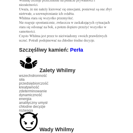
Whilmę cechuje przeczulenie na punkcie prywatności i
niezależności.
Uważa, że nie należy kierować się emocjami, ponieważ są one zbyt
nietrwałe, a uzewnętrznianie ich osłabia.
Whilma stara się wszystko przemyśleć.
Nie reaguje spontanicznie, zwłaszcza w zaskakujących sytuacjach
stara się odsunąć na bok, a potem dopiero przeżyć wszystko w
samotności.
Często Whilma jest przez to nieświadomy swoich prawdziwych
uczuć. Potrafi podejmować na chłodno trudne decyzje.
Szczęśliwy kamień:
Perła
Zalety Whilmy
wszechstronność
siła
przedsiębiorczość
kreatywność
zdeterminowanie
dynamiczność
energia
analityczny umysł
chłodne decyzje
rozwaga
Wady Whilmy