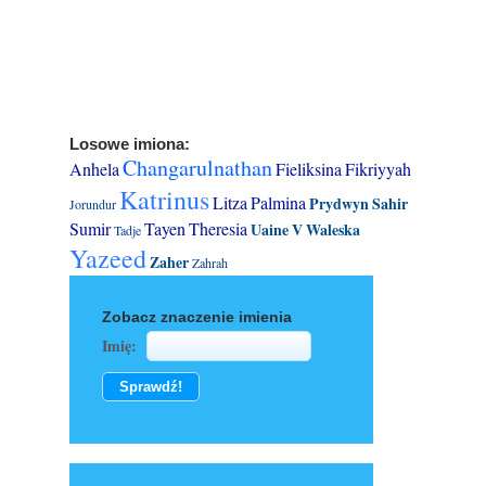
Losowe imiona:
Changarulnathan
Anhela
Fieliksina
Fikriyyah
Katrinus
Litza
Palmina
Prydwyn
Sahir
Jorundur
Sumir
Tayen
Theresia
Uaine
V
Waleska
Tadje
Yazeed
Zaher
Zahrah
Zobacz znaczenie imienia
Imię: