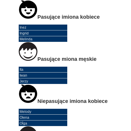
Pasujące imiona kobiece
Inez
Ingrid
Melinda
Pasujące miona męskie
Ita
Iwan
Jerzy
Niepasujące imiona kobiece
Melody
Olena
Oĺga