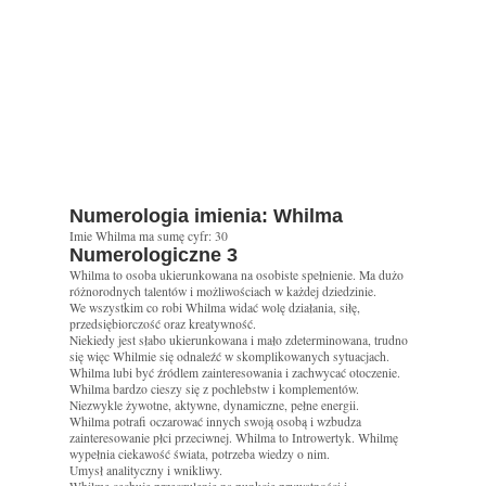
Numerologia imienia: Whilma
Imie Whilma ma sumę cyfr: 30
Numerologiczne 3
Whilma to osoba ukierunkowana na osobiste spełnienie. Ma dużo
różnorodnych talentów i możliwościach w każdej dziedzinie.
We wszystkim co robi Whilma widać wolę działania, siłę,
przedsiębiorczość oraz kreatywność.
Niekiedy jest słabo ukierunkowana i mało zdeterminowana, trudno
się więc Whilmie się odnaleźć w skomplikowanych sytuacjach.
Whilma lubi być źródlem zainteresowania i zachwycać otoczenie.
Whilma bardzo cieszy się z pochlebstw i komplementów.
Niezwykle żywotne, aktywne, dynamiczne, pełne energii.
Whilma potrafi oczarować innych swoją osobą i wzbudza
zainteresowanie płci przeciwnej. Whilma to Introwertyk. Whilmę
wypełnia ciekawość świata, potrzeba wiedzy o nim.
Umysł analityczny i wnikliwy.