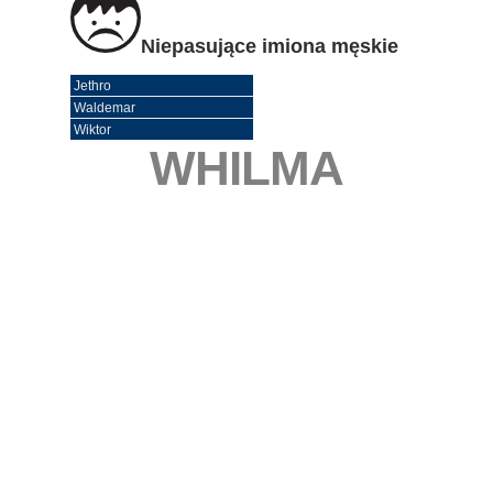
Niepasujące imiona męskie
Jethro
Waldemar
Wiktor
WHILMA