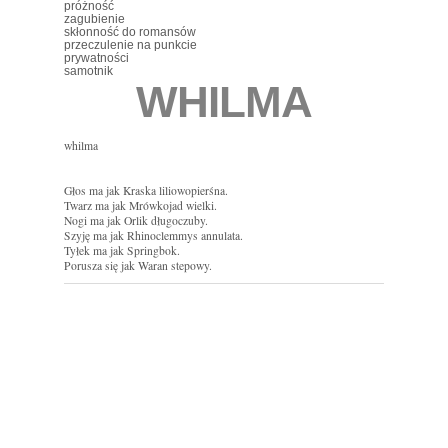
próżność
zagubienie
skłonność do romansów
przeczulenie na punkcie
prywatności
samotnik
WHILMA
whilma
Głos ma jak Kraska liliowopierśna.
Twarz ma jak Mrówkojad wielki.
Nogi ma jak Orlik długoczuby.
Szyję ma jak Rhinoclemmys annulata.
Tyłek ma jak Springbok.
Porusza się jak Waran stepowy.